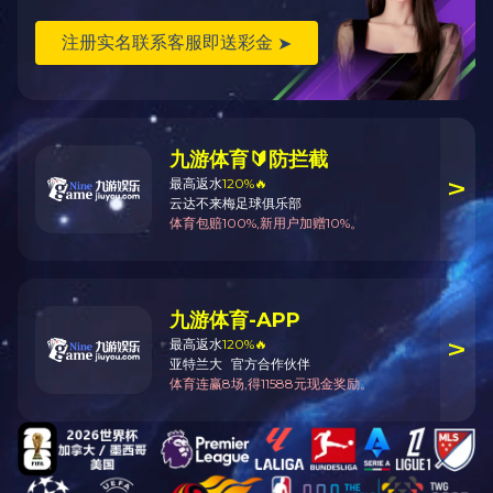
B体育(中国)公司基层党组织书记培训班在市委党校开班
2025-08-21
丁锐赴山东大学调度重点项目推进
2025-08-01
B体育(中国)工会召开二届十二次全委（扩大）会议
2025-07-22
我市首个儿童药生产基地正式投产
2025-07-20
B体育(中国)公司召开上半年经济运营分析会
2025-07-18
市能源B体育(中国)与省循环经济协会签订战略框架合作协议
2025-07-17
B体育(中国)公司第五届职工健身运动会中式台球赛成功举办
2025-07-13
B体育(中国)公司领导分赴生产一线“送清凉”
2025-07-11
丁锐讲授专题党课
2025-06-30
丁锐赴金华洽谈新能源项目场景应用合作
2025-06-28
B体育(中国)公司开展碳氢罐区泄漏及初期起火应急处置综合演练活动
2025-06-27
B体育(中国)公司举行新材料项目合作签约暨雪花盐品牌推介活动
2025-06-25
B体育(中国)公司举办“百团进百万企业千万员工”主题宣讲培训
2025-06-20
B体育(中国)公司召开警示教育会
2025-06-19
工投天海公司工厂化养殖项目正式投苗
2025-06-17
跳转到
首页
<上一页
1
2
3
4
下一页>