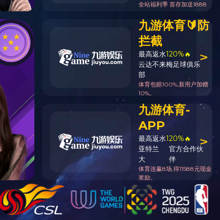
置：
首页
B体育(中国)
通知公告
包项目流标公示
机械、车辆租赁服