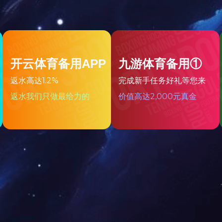
绿化工程有限公司机械、车辆租赁服务
时间内，共收到三家投标单位递交的投
评审，有三家投标人的投标文件不满足
。因此，本次招标的有效投标人不足
事宜
：
：
5126750
：
0518-88112843