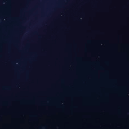
监督电话：
0518-85509651
日
化工程
有限公司
司年产26万吨次氯酸钠改造项目 环境影响报告书征求意见稿公示