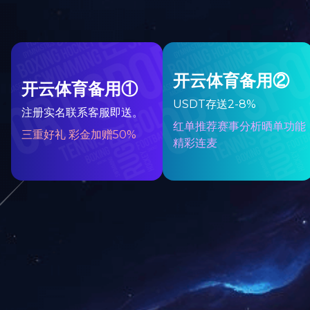
连云港南翼
开招标，在截止
建的评标委员会
认定为无效投标
标。
四
、其他补充
无。
五、联系方式
钱先生：
1360
纪委监督电话